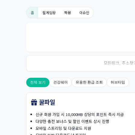
홈
릴게임왕
짝꿍
이슈인
모든링크, 주소찾기
전체 보기
건강쉐어
유용한 환급 조회
허브타임
꿀파일
신규 회원 가입 시 10,000MB 상당의 포인트 즉시 지급
다양한 충전 보너스 및 할인 이벤트 상시 진행
모바일 스트리밍 및 다운로드 지원