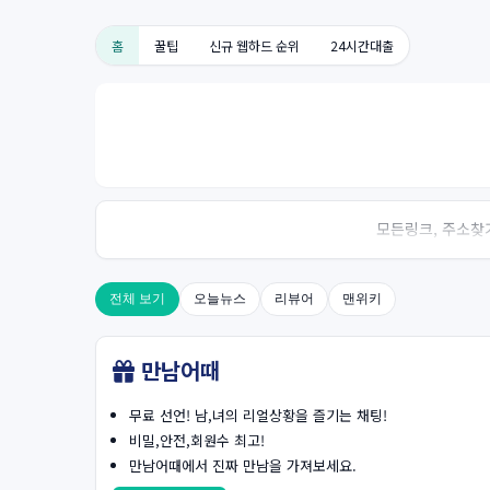
홈
꿀팁
신규 웹하드 순위
24시간대출
모든링크, 주소찾기
전체 보기
오늘뉴스
리뷰어
맨위키
만남어때
무료 선언! 남,녀의 리얼상황을 즐기는 채팅!
비밀,안전,회원수 최고!
만남어때에서 진짜 만남을 가져보세요.